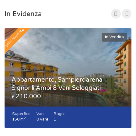
In Evidenza
Semi arredato
In Vendita
Appartamento, Sampierdarena
Signorili Ampi 8 Vani Soleggiati
210.000
€
Superfice
Vani
Bagni
2
150 m
8 Vani
1