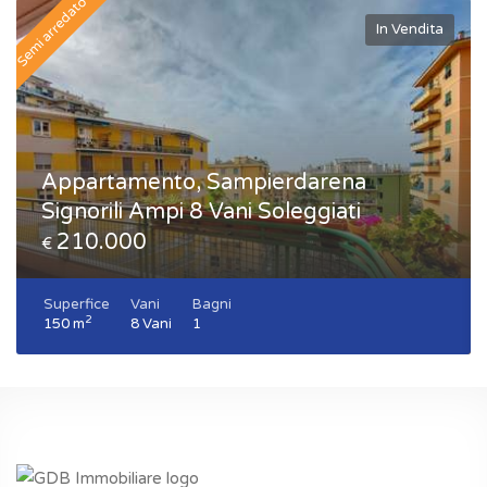
Semi arredato
In Vendita
Appartamento, Sampierdarena
Signorili Ampi 8 Vani Soleggiati
210.000
€
Superfice
Vani
Bagni
2
150 m
8 Vani
1