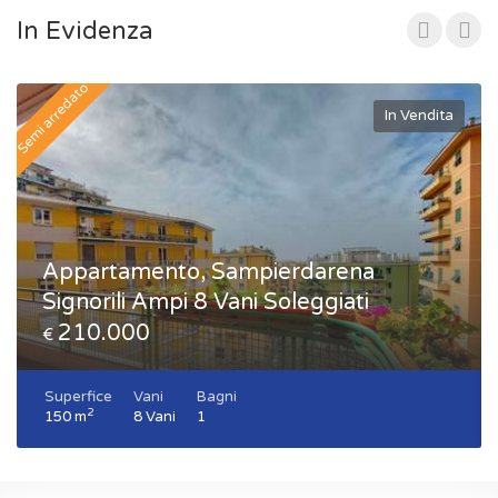
In Evidenza
Semi arredato
In Vendita
Appartamento, Sampierdarena
Signorili Ampi 8 Vani Soleggiati
210.000
€
Superfice
Vani
Bagni
2
150 m
8 Vani
1