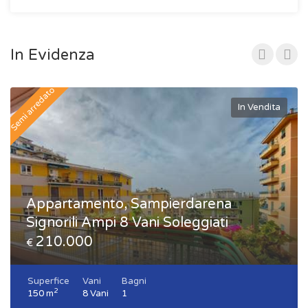
In Evidenza
Semi arredato
In Vendita
Appartamento, Sampierdarena
Signorili Ampi 8 Vani Soleggiati
210.000
€
Superfice
Vani
Bagni
2
150 m
8 Vani
1