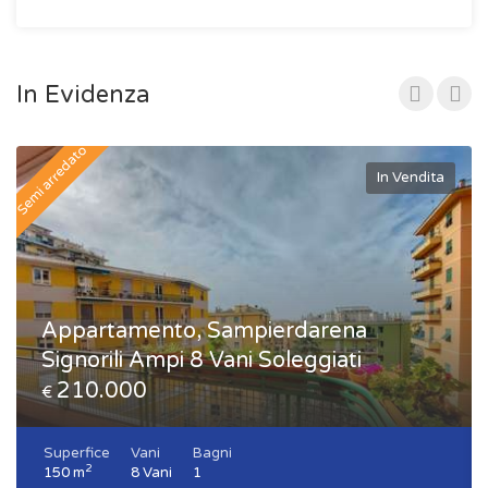
In Evidenza
Semi arredato
In Vendita
Appartamento, Sampierdarena
Signorili Ampi 8 Vani Soleggiati
210.000
€
Superfice
Vani
Bagni
2
150 m
8 Vani
1