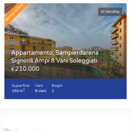
Semi arredato
In Vendita
Appartamento, Sampierdarena
Signorili Ampi 8 Vani Soleggiati
210.000
€
Superfice
Vani
Bagni
2
150 m
8 Vani
1