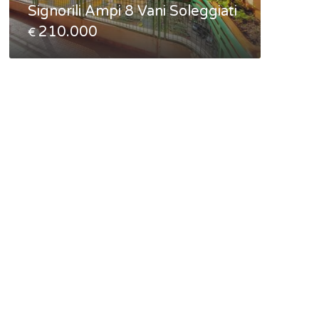
Signorili Ampi 8 Vani Soleggiati
Panor
210.000
195
€
€