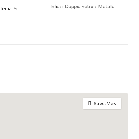
Infissi:
Doppio vetro / Metallo
terna:
Si
Street View