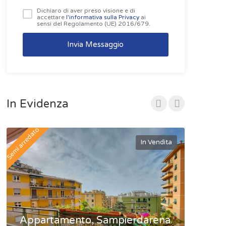
Dichiaro di aver preso visione e di
accettare
l'informativa sulla Privacy
ai
sensi del Regolamento (UE) 2016/679.
Invia Messaggio
In Evidenza
Semi arredato
In Vendita
Appartamento, Sampierdarena
Appar