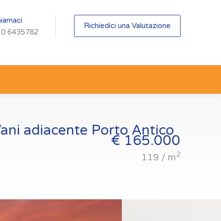
iamaci
Richiedici una Valutazione
10 6435782
ani adiacente Porto Antico
€ 165.000
2
119 / m